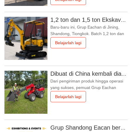
proyek skala kecil, mesin konstruksi yang
kompak dan efisien menjadi "primadona"
baru di pasar. Baru-baru ini, kami
1,2 ton dan 1,5 ton Ekskavator Mini Dikirim dalam Kontainer Hari Ini
mencapai tonggak yang
Baru-baru ini, Grup Eachan di Jining,
menggembirakan -14 unit ekskavator
Shandong, Tiongkok. Batch 1,2 ton dan
mini 1,8 ton
1,5 tonekskavator miniyang sangat
Belajarlah lagi
disukai pasar luar negeri telah dimuat ke
dalam kontainer dan siap dikirim ke
pelanggan luar negeri. "Setiap
Manufaktur"mini ekskavatortelah menjadi
buku terlaris perdagangan
Dibuat di China kembali diakui oleh pasar Jerman: pemuat teleskopik YC-180T, sangat dipuji oleh pelanggan
Dari pengiriman produk hingga operasi
yang sukses, pemuat Grup Eachan
membantu pelanggan Jerman memulai
Belajarlah lagi
babak baru dalam bisnis mereka
Pengakuan proses penuh pelanggan
Jerman, dari uji coba hingga operasi
Dilaporkan bahwa pelanggan Jerman
dengan cepat menyelesaikan
Grup Shandong Eacan bersinar di pameran Hongaria