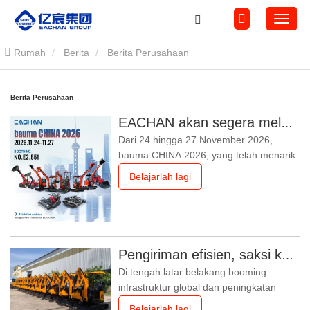
Rumah
Berita
Berita Perusahaan
Berita Perusahaan
EACHAN akan segera melakukan debut di bauma CHINA 2026, membawa pencapaian inovatif dalam mesin konstruksi kecil ke Shanghai
Dari 24 hingga 27 November 2026,
bauma CHINA 2026, yang telah menarik
perhatian dunia di industri mesin
Belajarlah lagi
konstruksi, akan digelar secara megah di
Pusat Pameran Internasional Baru
Shanghai. Tema pameran ini adalah
"Kualitas Baru Tanpa Batas, Masa Depan
Simbiosis", dan untuk pertama kalinya
Pengiriman efisien, saksi kualitas: 14 ekskavator mini 1,8 ton telah berhasil dikirim!
akan
Di tengah latar belakang booming
infrastruktur global dan peningkatan
permintaan yang terus-menerus untuk
Belajarlah lagi