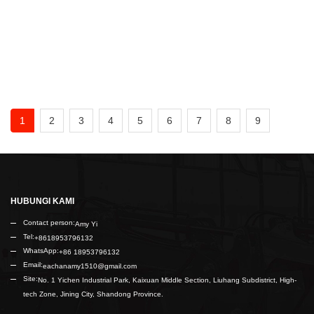
Utama: 1. Opsi Kontrol Ganda
1
2
3
4
5
6
7
8
9
HUBUNGI KAMI
Contact person:
Amy Yi
Tel:
+8618953796132
WhatsApp:
+86 18953796132
Email:
eachanamy1510@gmail.com
Site:
No. 1 Yichen Industrial Park, Kaixuan Middle Section, Liuhang Subdistrict, High-
tech Zone, Jining City, Shandong Province.