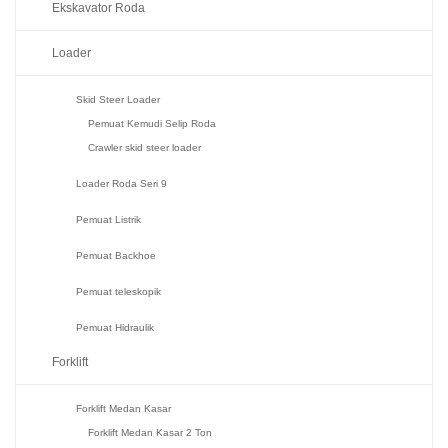
Ekskavator Roda
Loader
Skid Steer Loader
Pemuat Kemudi Selip Roda
Crawler skid steer loader
Loader Roda Seri 9
Pemuat Listrik
Pemuat Backhoe
Pemuat teleskopik
Pemuat Hidraulik
Forklift
Forklift Medan Kasar
Forklift Medan Kasar 2 Ton