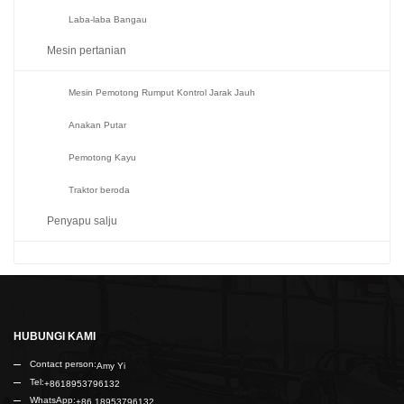
Laba-laba Bangau
Mesin pertanian
Mesin Pemotong Rumput Kontrol Jarak Jauh
Anakan Putar
Pemotong Kayu
Traktor beroda
Penyapu salju
HUBUNGI KAMI
Contact person:
Amy Yi
Tel:
+8618953796132
WhatsApp:
+86 18953796132