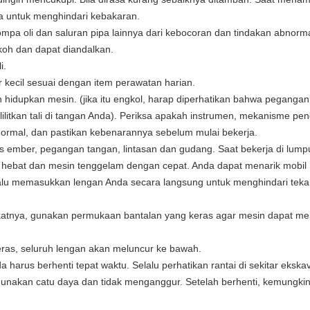
a untuk menghindari kebakaran.
, pompa oli dan saluran pipa lainnya dari kebocoran dan tindakan abnorma
okoh dan dapat diandalkan.
i.
 kecil sesuai dengan item perawatan harian.
n hidupkan mesin. (jika itu engkol, harap diperhatikan bahwa pegangan
lilitkan tali di tangan Anda). Periksa apakah instrumen, mekanisme pe
rmal, dan pastikan kebenarannya sebelum mulai bekerja.
tas ember, pegangan tangan, lintasan dan gudang. Saat bekerja di lump
hebat dan mesin tenggelam dengan cepat. Anda dapat menarik mobil
 lalu memasukkan lengan Anda secara langsung untuk menghindari tek
ingkatnya, gunakan permukaan bantalan yang keras agar mesin dapat m
keras, seluruh lengan akan meluncur ke bawah.
a harus berhenti tepat waktu. Selalu perhatikan rantai di sekitar ekska
ggunakan catu daya dan tidak menganggur. Setelah berhenti, kemungki