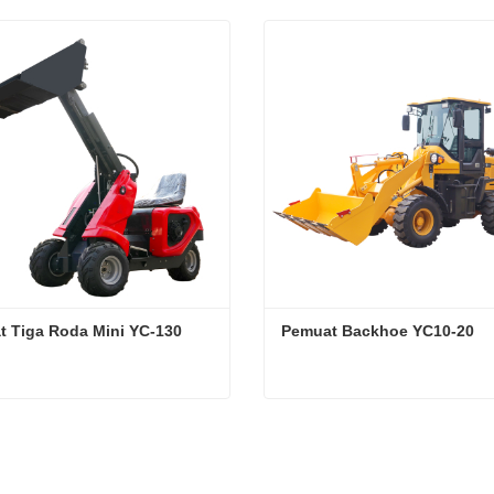
 Tiga Roda Mini YC-130
Pemuat Backhoe YC10-20
t Tiga Roda Mini YC-130
Pemuat Backhoe YC10-20
gi sekarang
Hubungi sekarang