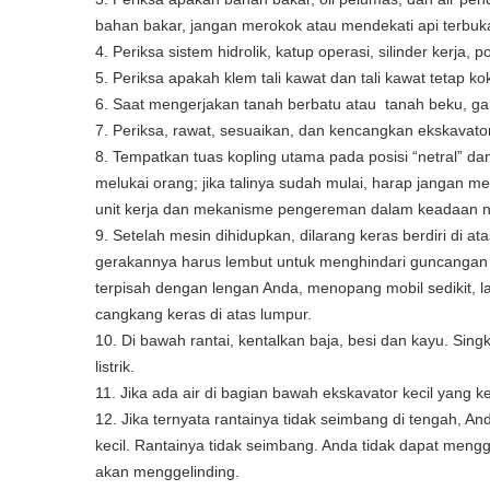
bahan bakar, jangan merokok atau mendekati api terbuk
4. Periksa sistem hidrolik, katup operasi, silinder kerja
5. Periksa apakah klem tali kawat dan tali kawat tetap k
6. Saat mengerjakan tanah berbatu atau
tanah beku, gal
7. Periksa, rawat, sesuaikan, dan kencangkan ekskavator
8. Tempatkan tuas kopling utama pada posisi “netral” da
melukai orang; jika talinya sudah mulai, harap jangan me
unit kerja dan mekanisme pengereman dalam keadaan no
9. Setelah mesin dihidupkan, dilarang keras berdiri di a
gerakannya harus lembut untuk menghindari guncangan 
terpisah dengan lengan Anda, menopang mobil sedikit,
cangkang keras di atas lumpur.
10. Di bawah rantai, kentalkan baja, besi dan kayu. S
listrik.
11. Jika ada air di bagian bawah ekskavator kecil yang 
12. Jika ternyata rantainya tidak seimbang di tengah, And
kecil. Rantainya tidak seimbang. Anda tidak dapat men
akan menggelinding.