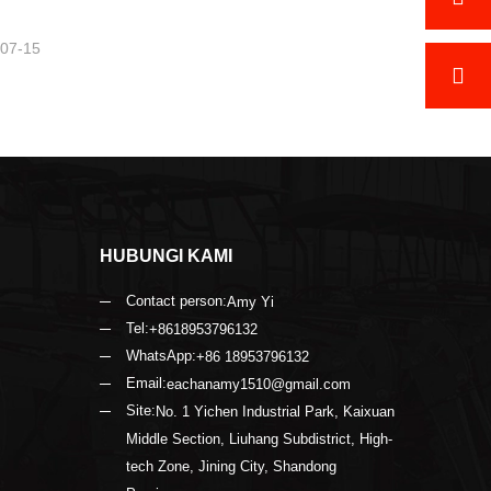
-07-15
HUBUNGI KAMI
Contact person:
Amy Yi
Tel:
+8618953796132
WhatsApp:
+86 18953796132
Email:
eachanamy1510@gmail.com
Site:
No. 1 Yichen Industrial Park, Kaixuan
Middle Section, Liuhang Subdistrict, High-
tech Zone, Jining City, Shandong