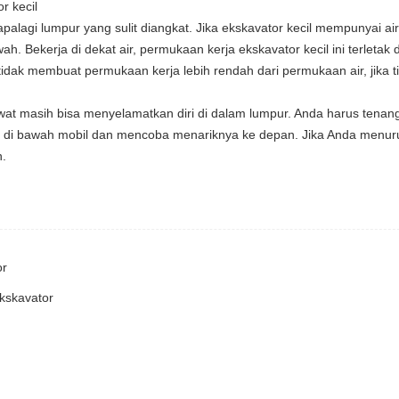
r kecil
lagi lumpur yang sulit diangkat. Jika ekskavator kecil mempunyai air 
 Bekerja di dekat air, permukaan kerja ekskavator kecil ini terletak d
idak membuat permukaan kerja lebih rendah dari permukaan air, jika t
at masih bisa menyelamatkan diri di dalam lumpur. Anda harus tenan
n di bawah mobil dan mencoba menariknya ke depan. Jika Anda menu
n.
or
ekskavator