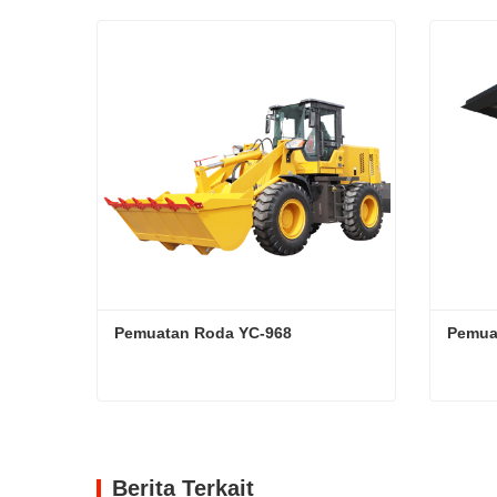
Pemuatan Roda YC-968
Pemuat
Pemuatan Roda YC-968
Pemua
Hubungi sekarang
Hubun
Berita Terkait