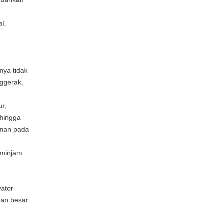
l.
nya tidak
nggerak,
ur,
 hingga
anan pada
eminjam
vator
nan besar