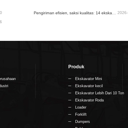
0
2026
Pengiriman efisien, saksi kualitas: 14 ekskavator mini 1,8 ton telah berhasil dikirim!
6
Produk
erusahaan
Ekskavator Mini
dustri
Ekskavator kecil
Ekskavator Lebih Dari 10 Ton
Ekskavator Roda
Loader
Forklift
Dumpers