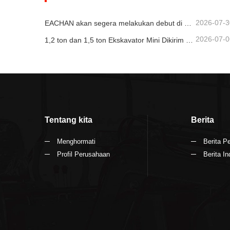
2026-07-3
EACHAN akan segera melakukan debut di bauma CHINA 2026, membawa pencapaian inovatif dalam mesin konstruksi kecil ke Shanghai
2026-07-0
1,2 ton dan 1,5 ton Ekskavator Mini Dikirim dalam Kontainer Hari Ini
Tentang kita
Berita
Menghormati
Berita P
Profil Perusahaan
Berita In