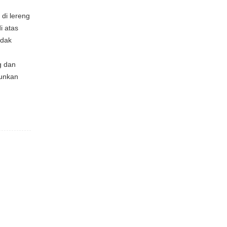
di lereng
i atas
idak
g dan
runkan