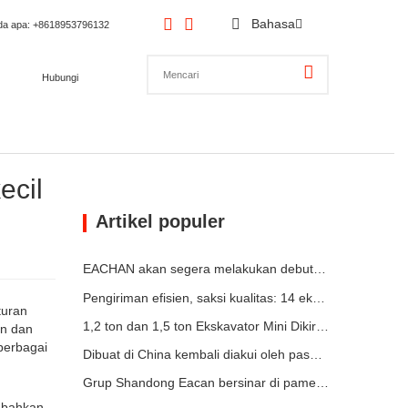
Bahasa
da apa
: +8618953796132
Hubungi
ecil
Artikel populer
EACHAN akan segera melakukan debut di bauma CHINA 2026, membawa pencapaian inovatif dalam mesin konstruksi kecil ke Shanghai
Pengiriman efisien, saksi kualitas: 14 ekskavator mini 1,8 ton telah berhasil dikirim!
turan
1,2 ton dan 1,5 ton Ekskavator Mini Dikirim dalam Kontainer Hari Ini
an dan
berbagai
Dibuat di China kembali diakui oleh pasar Jerman: pemuat teleskopik YC-180T, sangat dipuji oleh pelanggan
Grup Shandong Eacan bersinar di pameran Hongaria
ambahkan