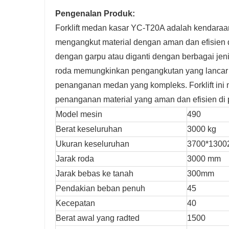
Pengenalan Produk:
Forklift medan kasar YC-T20A adalah kendara
mengangkut material dengan aman dan efisien di 
dengan garpu atau diganti dengan berbagai jen
roda memungkinkan pengangkutan yang lancar 
penanganan medan yang kompleks. Forklift i
penanganan material yang aman dan efisien di p
Model mesin
490
Berat keseluruhan
3000 kg
Ukuran keseluruhan
3700*130
Jarak roda
3000 mm
Jarak bebas ke tanah
300mm
Pendakian beban penuh
45
Kecepatan
40
Berat awal yang radted
1500