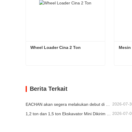
Wheel Loader Cina 2 Ton
Mesin 
Wheel Loader Cina 2 Ton
Mesin 
Hubungi sekarang
Hub
Berita Terkait
2026-07-3
EACHAN akan segera melakukan debut di bauma CHINA 2026, membawa pencapaian inovatif dalam mesin konstruksi kecil ke Shanghai
2026-07-0
1,2 ton dan 1,5 ton Ekskavator Mini Dikirim dalam Kontainer Hari Ini