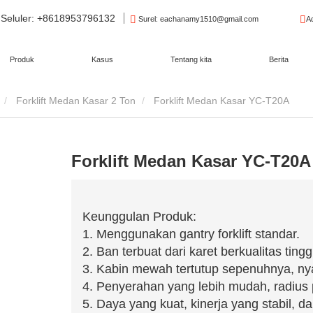
Seluler
: +8618953796132
Surel
: eachanamy1510@gmail.com
A
Produk
Kasus
Tentang kita
Berita
Forklift Medan Kasar 2 Ton
Forklift Medan Kasar YC-T20A
Forklift Medan Kasar YC-T20A
Keunggulan Produk:
1. Menggunakan gantry forklift standar.
2. Ban terbuat dari karet berkualitas ting
3. Kabin mewah tertutup sepenuhnya, ny
4. Penyerahan yang lebih mudah, radius pu
5. Daya yang kuat, kinerja yang stabil, dan