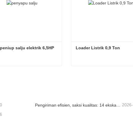
peniup salju elektrik 6,5HP
Loader Listrik 0,9 Ton
peniup salju elektrik 6,5HP
Loader Listrik 0,9 Ton
ungi sekarang
Hubungi sekarang
0
2026
Pengiriman efisien, saksi kualitas: 14 ekskavator mini 1,8 ton telah berhasil dikirim!
6