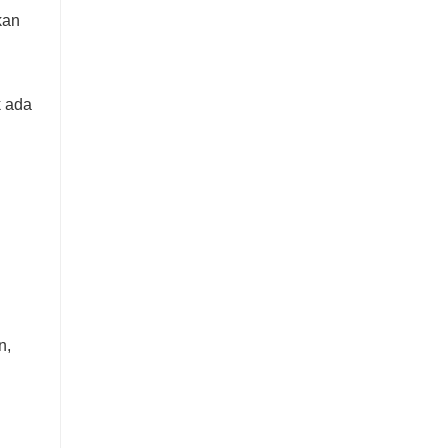
kan
k ada
n,